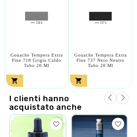
Gouache Tempera Extra
Gouache Tempera Extra
Fine 718 Grigio Caldo
Fine 737 Nero Neutro
Tubo 20 Ml
Tubo 20 Ml


I clienti hanno
acquistato anche
favorite_border
favorite_border