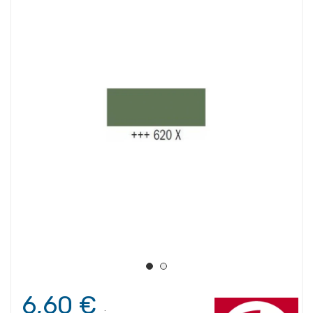
6,60 €
.