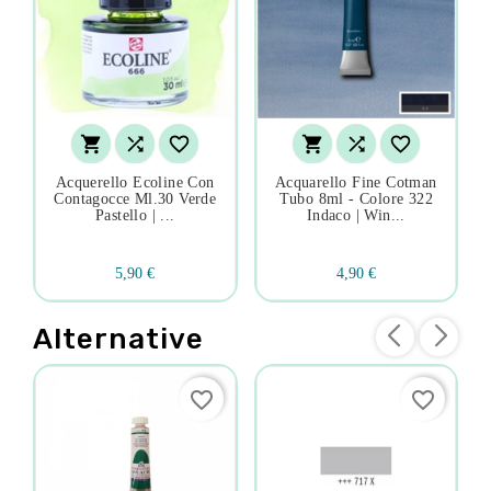






Acquerello Ecoline Con
Acquarello Fine Cotman
Contagocce Ml.30 Verde
Tubo 8ml - Colore 322
Pastello | ...
Indaco | Win...
5,90 €
4,90 €
Alternative
favorite_border
favorite_border