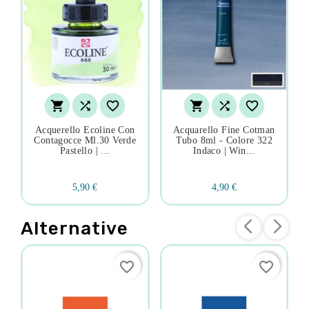






Acquerello Ecoline Con
Acquarello Fine Cotman
Contagocce Ml.30 Verde
Tubo 8ml - Colore 322
Pastello | ...
Indaco | Win...
5,90 €
4,90 €
Alternative
favorite_border
favorite_border