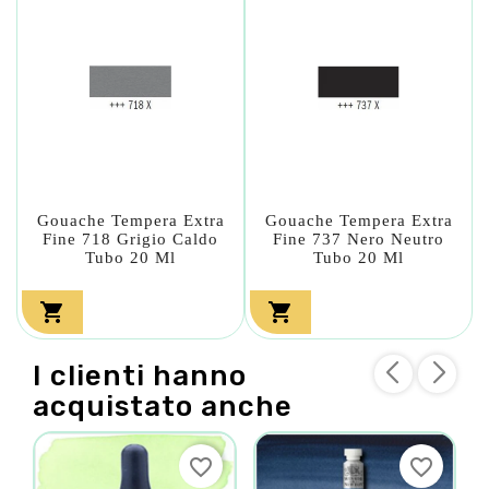
Gouache Tempera Extra
Gouache Tempera Extra
Fine 718 Grigio Caldo
Fine 737 Nero Neutro
Tubo 20 Ml
Tubo 20 Ml


I clienti hanno
acquistato anche
favorite_border
favorite_border