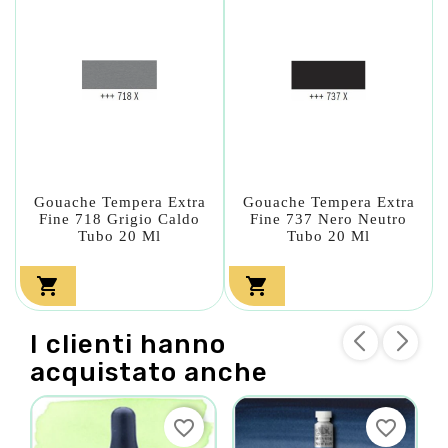
Gouache Tempera Extra
Gouache Tempera Extra
Fine 718 Grigio Caldo
Fine 737 Nero Neutro
Tubo 20 Ml
Tubo 20 Ml


I clienti hanno
acquistato anche
favorite_border
favorite_border