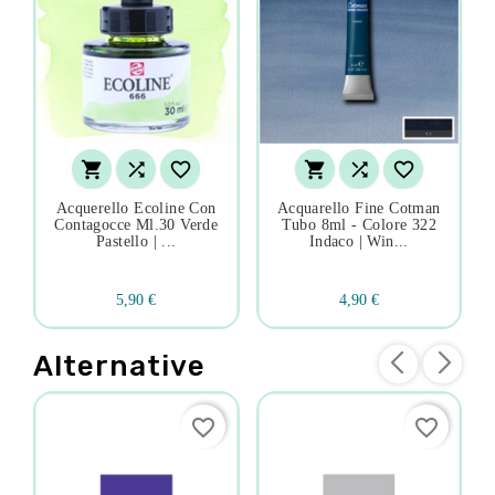






Acquerello Ecoline Con
Acquarello Fine Cotman
Contagocce Ml.30 Verde
Tubo 8ml - Colore 322
Pastello | ...
Indaco | Win...
5,90 €
4,90 €
Alternative
favorite_border
favorite_border