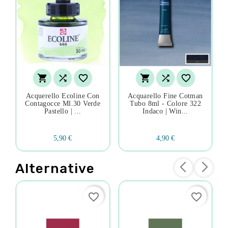






Acquerello Ecoline Con
Acquarello Fine Cotman
Contagocce Ml.30 Verde
Tubo 8ml - Colore 322
Pastello | ...
Indaco | Win...
5,90 €
4,90 €
Alternative
favorite_border
favorite_border