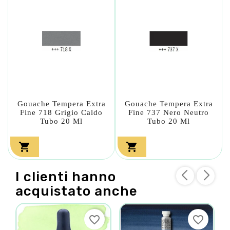
Gouache Tempera Extra
Gouache Tempera Extra
Fine 718 Grigio Caldo
Fine 737 Nero Neutro
Tubo 20 Ml
Tubo 20 Ml


I clienti hanno
acquistato anche
favorite_border
favorite_border