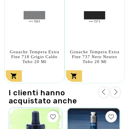
Gouache Tempera Extra
Gouache Tempera Extra
Fine 718 Grigio Caldo
Fine 737 Nero Neutro
Tubo 20 Ml
Tubo 20 Ml


I clienti hanno
acquistato anche
favorite_border
favorite_border