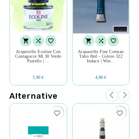






Acquerello Ecoline Con
Acquarello Fine Cotman
Contagocce Ml.30 Verde
Tubo 8ml - Colore 322
Pastello | ...
Indaco | Win...
5,90 €
4,90 €
Alternative
favorite_border
favorite_border