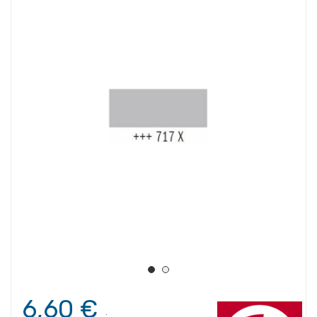
6,60 €
.