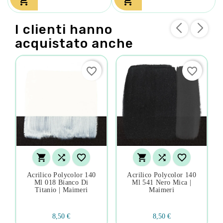


I clienti hanno
acquistato anche
favorite_border
favorite_border






Acrilico Polycolor 140
Acrilico Polycolor 140
Ml 018 Bianco Di
Ml 541 Nero Mica |
Titanio | Maimeri
Maimeri
8,50 €
8,50 €