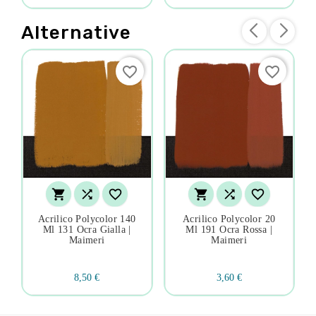
Alternative
favorite_border
favorite_border






Acrilico Polycolor 140
Acrilico Polycolor 20
Ml 131 Ocra Gialla |
Ml 191 Ocra Rossa |
Maimeri
Maimeri
8,50 €
3,60 €