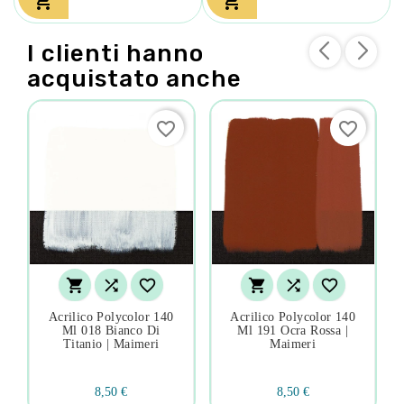


I clienti hanno
acquistato anche
favorite_border
favorite_border






Acrilico Polycolor 140
Acrilico Polycolor 140
Ml 018 Bianco Di
Ml 191 Ocra Rossa |
Titanio | Maimeri
Maimeri
8,50 €
8,50 €