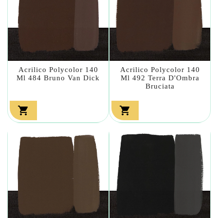
Acrilico Polycolor 140
Acrilico Polycolor 140
Ml 484 Bruno Van Dick
Ml 492 Terra D'Ombra
Bruciata

