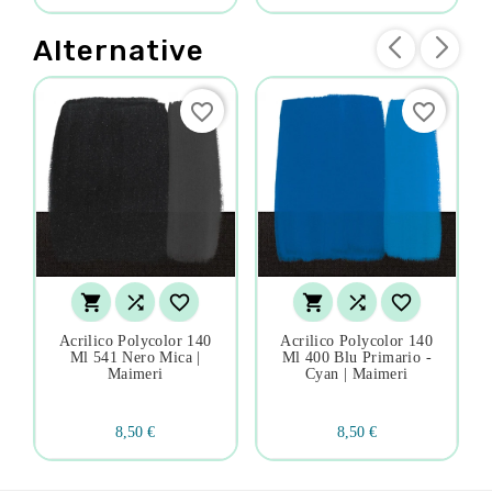
Alternative
favorite_border
favorite_border






Acrilico Polycolor 140
Acrilico Polycolor 140
Ml 541 Nero Mica |
Ml 400 Blu Primario -
Maimeri
Cyan | Maimeri
8,50 €
8,50 €