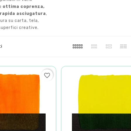
no
ottima coprenza,
 rapida asciugatura
,
ura su carta, tela,
superfici creative.
ti
favorite_border