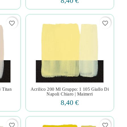
8,40 €
favorite_border
favorite_border
 Titan
Acrilico 200 Ml Gruppo: 1 105 Giallo Di




Napoli Chiaro | Maimeri
8,40 €
favorite_border
favorite_border