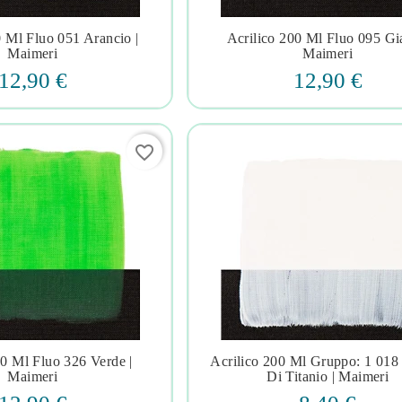
0 Ml Fluo 051 Arancio |
Acrilico 200 Ml Fluo 095 Gia







Maimeri
Maimeri
12,90 €
12,90 €
favorite_border
00 Ml Fluo 326 Verde |
Acrilico 200 Ml Gruppo: 1 018







Maimeri
Di Titanio | Maimeri