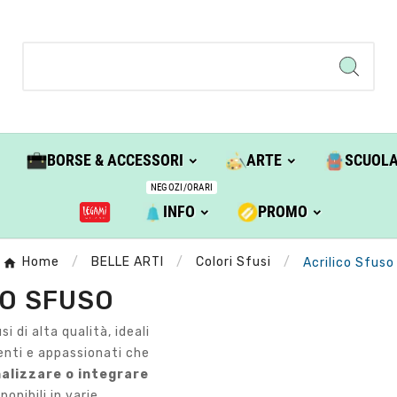
BORSE & ACCESSORI
ARTE
SCUOL
NEGOZI/ORARI
INFO
PROMO
Home
BELLE ARTI
Colori Sfusi
Acrilico Sfuso
CO SFUSO
usi di alta qualità, ideali
denti e appassionati che
alizzare o integrare
sponibili in varie