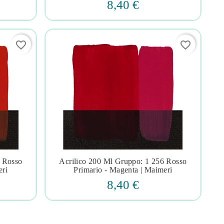
8,40 €
favorite_border
favorite_border
1 Rosso
Acrilico 200 Ml Gruppo: 1 256 Rosso




eri
Primario - Magenta | Maimeri
8,40 €