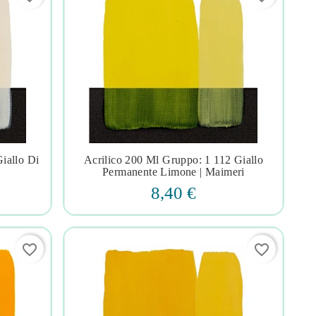
iallo Di
Acrilico 200 Ml Gruppo: 1 112 Giallo




Permanente Limone | Maimeri
8,40 €
favorite_border
favorite_border