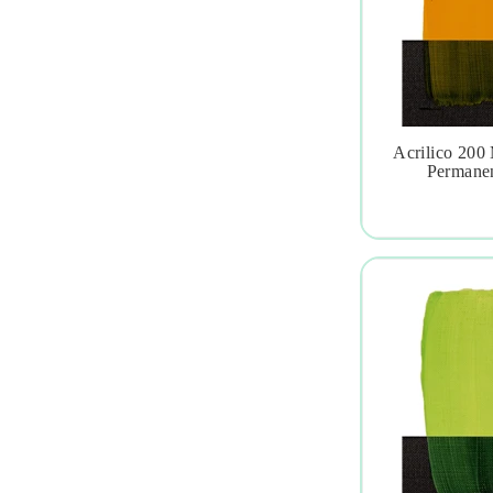
Acrilico 200

Permanen