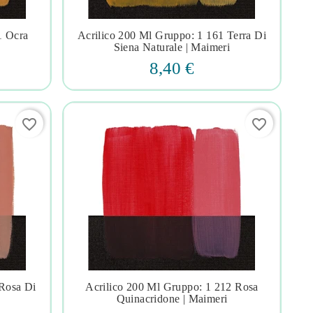
1 Ocra
Acrilico 200 Ml Gruppo: 1 161 Terra Di




Siena Naturale | Maimeri
8,40 €
favorite_border
favorite_border
 Rosa Di
Acrilico 200 Ml Gruppo: 1 212 Rosa




Quinacridone | Maimeri