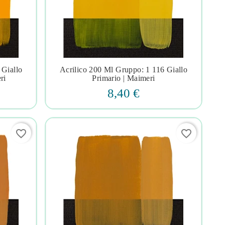
 Giallo
Acrilico 200 Ml Gruppo: 1 116 Giallo




ri
Primario | Maimeri
8,40 €
favorite_border
favorite_border