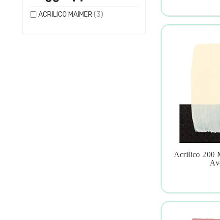
ACRILICO MAIMER
(3)
Acrilico 200

Av