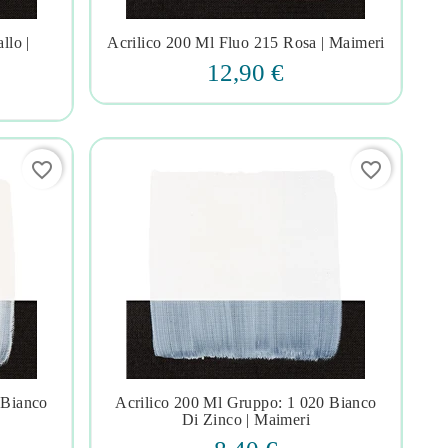
llo |
Acrilico 200 Ml Fluo 215 Rosa | Maimeri




12,90 €
favorite_border
favorite_border
 Bianco
Acrilico 200 Ml Gruppo: 1 020 Bianco




Di Zinco | Maimeri