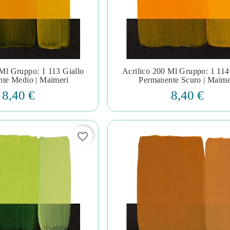
 Ml Gruppo: 1 113 Giallo
Acrilico 200 Ml Gruppo: 1 114







te Medio | Maimeri
Permanente Scuro | Maime
8,40 €
8,40 €
favorite_border