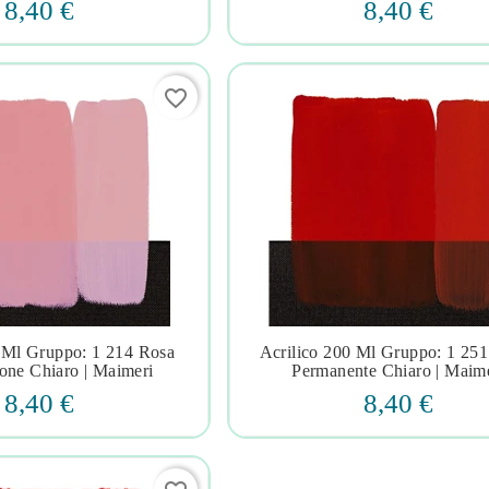
8,40 €
8,40 €
favorite_border
 Ml Gruppo: 1 214 Rosa
Acrilico 200 Ml Gruppo: 1 25







one Chiaro | Maimeri
Permanente Chiaro | Maim
8,40 €
8,40 €