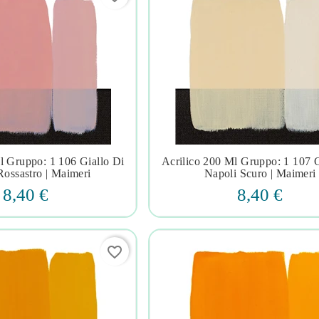
l Gruppo: 1 106 Giallo Di
Acrilico 200 Ml Gruppo: 1 107 G







Rossastro | Maimeri
Napoli Scuro | Maimeri
8,40 €
8,40 €
favorite_border