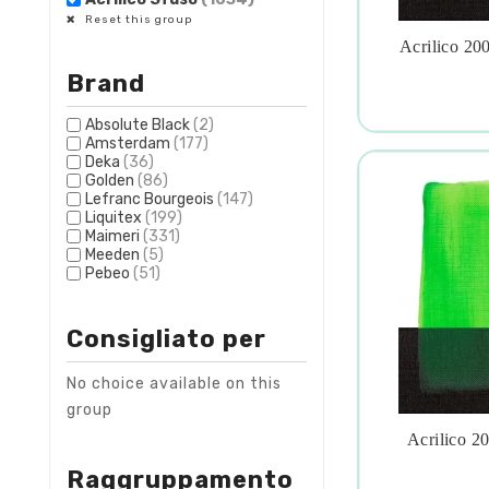
Reset this group
Acrilico 20

Brand
Absolute Black
(2)
Amsterdam
(177)
Deka
(36)
Golden
(86)
Lefranc Bourgeois
(147)
Liquitex
(199)
Maimeri
(331)
Meeden
(5)
Pebeo
(51)
Consigliato per
No choice available on this
group
Acrilico 2

Raggruppamento