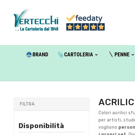
BRAND
CARTOLERIA
PENNE
ACRILI
FILTRA
Colori acrilici sf
per artisti, stu
Disponibilità
vogliono
person
i propri set
. Di