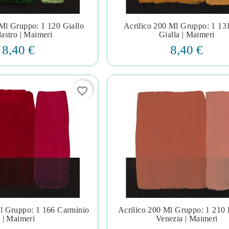
 Ml Gruppo: 1 120 Giallo
Acrilico 200 Ml Gruppo: 1 13







astro | Maimeri
Gialla | Maimeri
8,40 €
8,40 €
favorite_border
Ml Gruppo: 1 166 Carminio
Acrilico 200 Ml Gruppo: 1 210







| Maimeri
Venezia | Maimeri