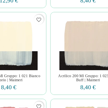
12,90 €
8,40 €
favorite_border
 Ml Gruppo: 1 021 Bianco
Acrilico 200 Ml Gruppo: 1 023







orio | Maimeri
Buff | Maimeri
8,40 €
8,40 €
favorite_border