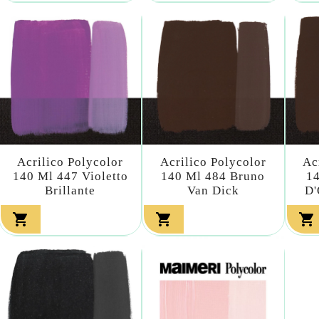
Acrilico Polycolor
Acrilico Polycolor
Ac
140 Ml 447 Violetto
140 Ml 484 Bruno
14
Brillante
Van Dick
D'


