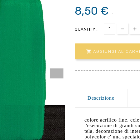
8,50 €
.
QUANTITY :

AGGIUNGI AL CARR
Descrizione
colore acrilico fine. ecl
l'esecuzione di grandi su
tela, decorazione di inter
polycolor e' una special