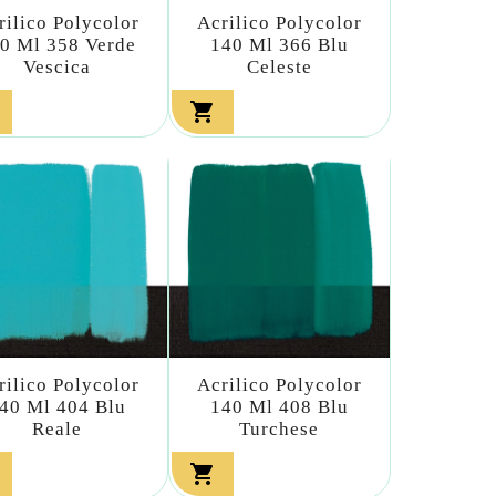
rilico Polycolor
Acrilico Polycolor
0 Ml 358 Verde
140 Ml 366 Blu
Vescica
Celeste

rilico Polycolor
Acrilico Polycolor
40 Ml 404 Blu
140 Ml 408 Blu
Reale
Turchese
