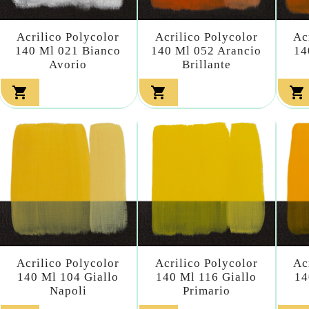
Acrilico Polycolor
Acrilico Polycolor
Ac
140 Ml 021 Bianco
140 Ml 052 Arancio
14
Avorio
Brillante



Acrilico Polycolor
Acrilico Polycolor
Ac
140 Ml 104 Giallo
140 Ml 116 Giallo
14
Napoli
Primario