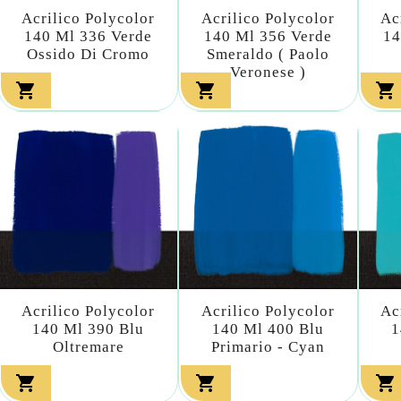
Acrilico Polycolor
Acrilico Polycolor
Ac
140 Ml 336 Verde
140 Ml 356 Verde
14
Ossido Di Cromo
Smeraldo ( Paolo
Veronese )



Acrilico Polycolor
Acrilico Polycolor
Ac
140 Ml 390 Blu
140 Ml 400 Blu
1
Oltremare
Primario - Cyan


