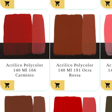



Acrilico Polycolor
Acrilico Polycolor
Ac
140 Ml 166
140 Ml 191 Ocra
1
Carminio
Rossa


