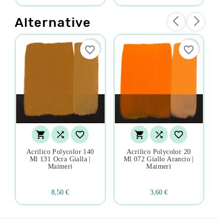
Alternative
favorite_border
favorite_border






Acrilico Polycolor 140
Acrilico Polycolor 20
Ml 131 Ocra Gialla |
Ml 072 Giallo Arancio |
Maimeri
Maimeri
8,50 €
3,60 €