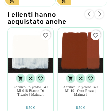


I clienti hanno
acquistato anche
favorite_border
favorite_border






Acrilico Polycolor 140
Acrilico Polycolor 140
Ml 018 Bianco Di
Ml 191 Ocra Rossa |
Titanio | Maimeri
Maimeri
8,50 €
8,50 €