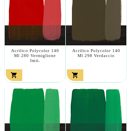
Acrilico Polycolor 140
Acrilico Polycolor 140
Ml 280 Vermiglione
Ml 298 Verdaccio
Imit.

