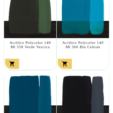
Acrilico Polycolor 140
Acrilico Polycolor 140
Ml 358 Verde Vescica
Ml 366 Blu Celeste

