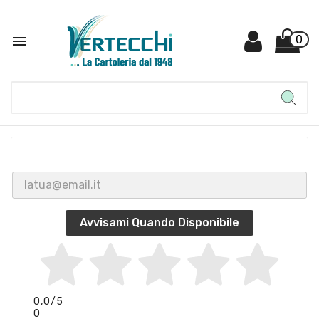

0
Avvisami Quando Disponibile
0,0
/5
0