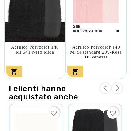
Acrilico Polycolor 140
Acrilico Polycolor 140
Ml 541 Nero Mica
Ml Sr.standard 209-Rosa
Di Venezia


I clienti hanno
acquistato anche
favorite_border
favorite_border