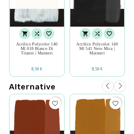






Acrilico Polycolor 140
Acrilico Polycolor 140
Ml 018 Bianco Di
Ml 541 Nero Mica |
Titanio | Maimeri
Maimeri
8,50 €
8,50 €
Alternative
favorite_border
favorite_border