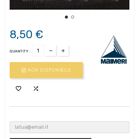
8,50 €
.
QUANTITY :

NON DISPONIBILE

