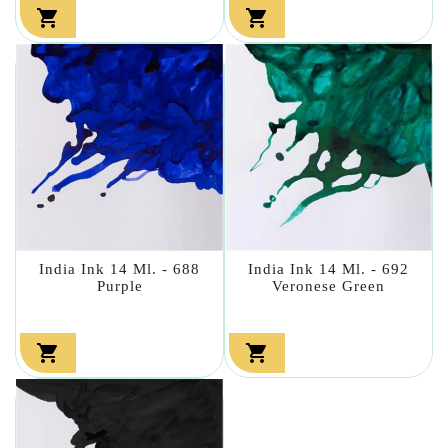


India Ink 14 Ml. - 688
India Ink 14 Ml. - 692
Purple
Veronese Green

