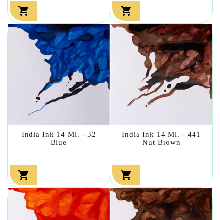


India Ink 14 Ml. - 32
India Ink 14 Ml. - 441
Blue
Nut Brown

