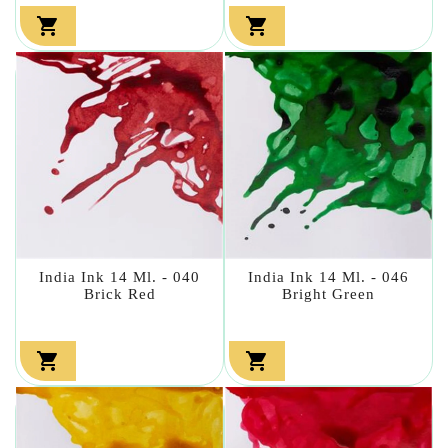


India Ink 14 Ml. - 040
India Ink 14 Ml. - 046
Brick Red
Bright Green

