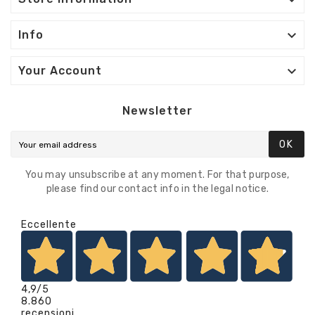


Info

Your Account
Newsletter
OK
You may unsubscribe at any moment. For that purpose,
please find our contact info in the legal notice.
Eccellente
4,9
/5
8.860
recensioni