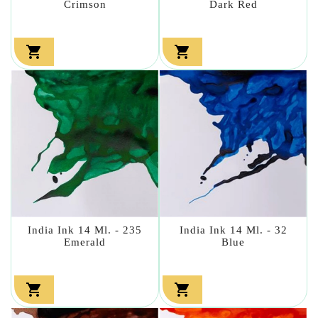
Crimson
Dark Red


India Ink 14 Ml. - 235
India Ink 14 Ml. - 32
Emerald
Blue

