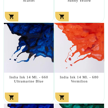
Scarlet
Sunny Yellow


India Ink 14 Ml. - 660
India Ink 14 Ml. - 680
Ultramarine Blue
Vermilion

