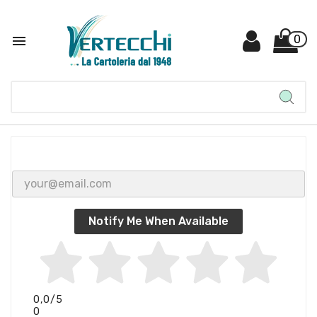

0
Notify Me When Available
0,0
/5
0