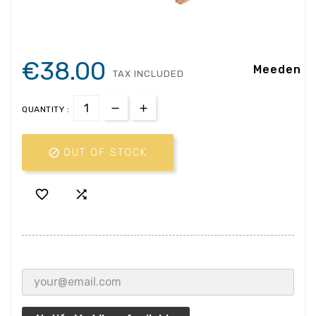
€38.00
Meeden
TAX INCLUDED
QUANTITY :

OUT OF STOCK

