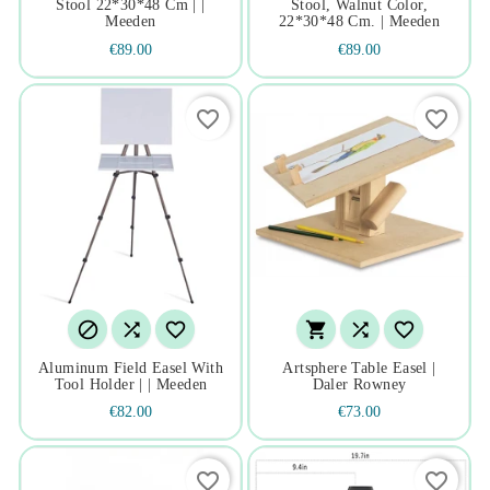
Stool 22*30*48 Cm | |
Stool, Walnut Color,
Meeden
22*30*48 Cm. | Meeden
€89.00
€89.00
favorite_border
favorite_border






Aluminum Field Easel With
Artsphere Table Easel |
Tool Holder | | Meeden
Daler Rowney
€82.00
€73.00
favorite_border
favorite_border