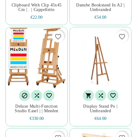
Clipboard With Clip 45x45
Danube Bookstand In A2 |
Cm | . | Cappelletto
Umbranded
€22.00
€54.00
favorite_border
favorite_border






Deluxe Multi-Function
Display Stand Po |
Studio Easel | | Meeden
Umbranded
€330.00
€64.00