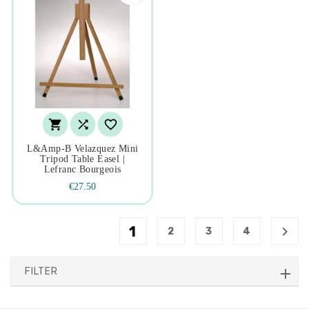



L&amp-B Velazquez Mini
Tripod Table Easel |
Lefranc Bourgeois
€27.50
1

2
3
4
FILTER