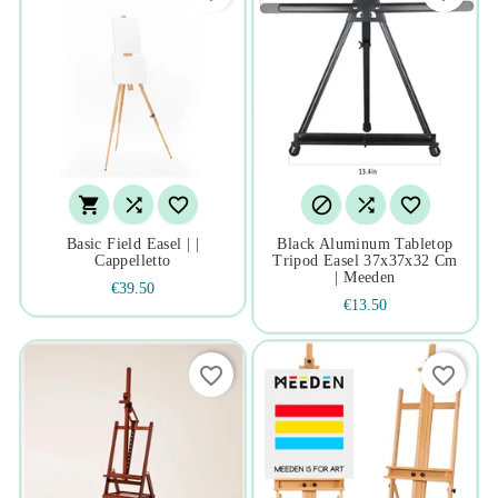






Basic Field Easel | |
Black Aluminum Tabletop
Cappelletto
Tripod Easel 37x37x32 Cm
| Meeden
€39.50
€13.50
favorite_border
favorite_border