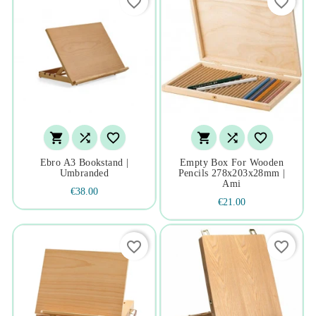
favorite_border
favorite_border






Ebro A3 Bookstand |
Empty Box For Wooden
Umbranded
Pencils 278x203x28mm |
Ami
€38.00
€21.00
favorite_border
favorite_border