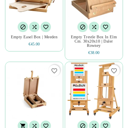






Empty Easel Box | Meeden
Empty Trestle Box In Elm
Cm. 30x20x10 | Daler
€45.00
Rowney
€38.00
favorite_border
favorite_border





