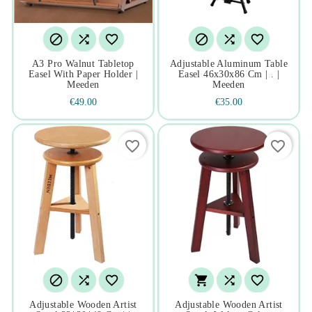






A3 Pro Walnut Tabletop
Adjustable Aluminum Table
Easel With Paper Holder |
Easel 46x30x86 Cm | . |
Meeden
Meeden
€49.00
€35.00
favorite_border
favorite_border






Adjustable Wooden Artist
Adjustable Wooden Artist