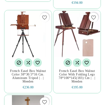
€194.00
favorite_border
favorite_border






French Easel Box Walnut
French Easel Box Walnut
Color 38*30.5*16 Cm.
Color With Folding Legs
Aluminum Tripod | . |
78*100*145(183) Cm | . |
Meeden
Meeden
€236.00
€195.00
favorite_border