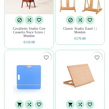






Cavalletto Studio Con
Classic Studio Easel | |
Cassetto Noce Scuro |
Meeden
Meeden
€170.00
€110.00
favorite_border
favorite_border





