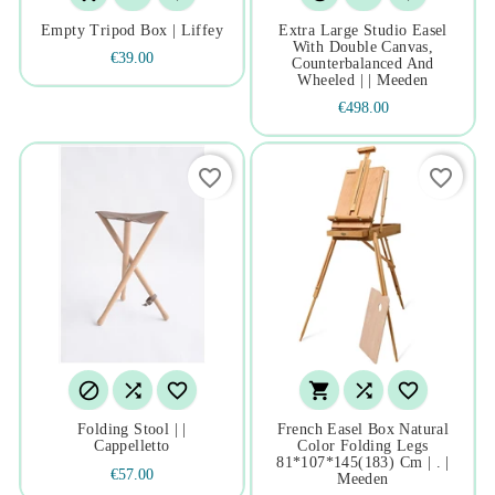
Empty Tripod Box | Liffey
Extra Large Studio Easel
With Double Canvas,
€39.00
Counterbalanced And
Wheeled | | Meeden
€498.00
favorite_border
favorite_border






Folding Stool | |
French Easel Box Natural
Cappelletto
Color Folding Legs
81*107*145(183) Cm | . |
€57.00
Meeden