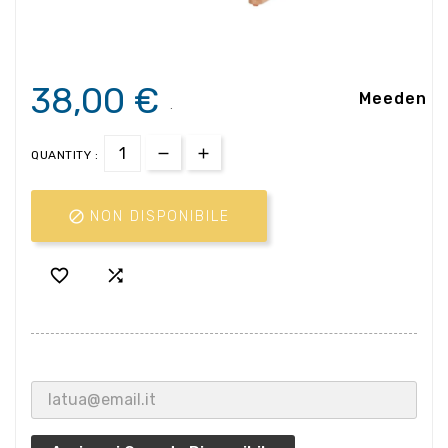
38,00 €
Meeden
.
QUANTITY :

NON DISPONIBILE

