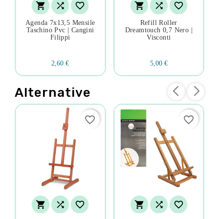






Agenda 7x13,5 Mensile
Refill Roller
Taschino Pvc | Cangini
Dreamtouch 0,7 Nero |
Filippi
Visconti
2,60 €
5,00 €
Alternative
favorite_border
favorite_border





