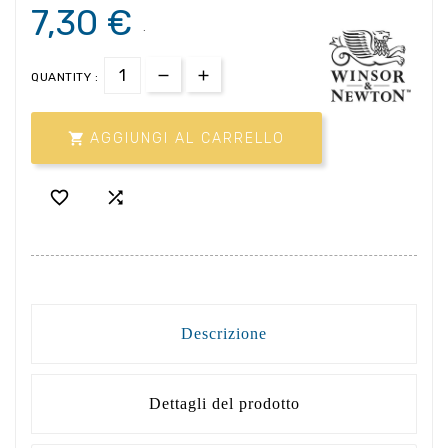
7,30 €
.
QUANTITY :

AGGIUNGI AL CARRELLO


Descrizione
Dettagli del prodotto