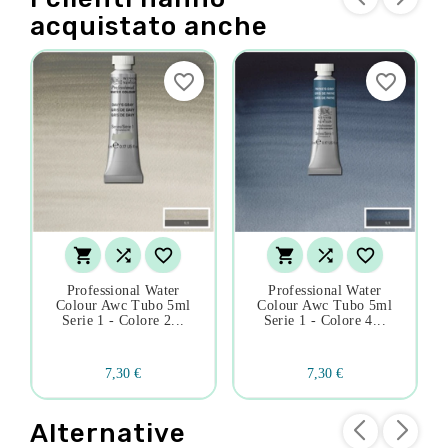
acquistato anche
favorite_border
favorite_border






Professional Water
Professional Water
Colour Awc Tubo 5ml
Colour Awc Tubo 5ml
Serie 1 - Colore 2...
Serie 1 - Colore 4...
7,30 €
7,30 €
Alternative