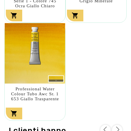
Serie 1 - Colore 745
Grigio Minerale
Ocra Giallo Chiaro


Professional Water
Colour Tubo Awc Sr. 1
653 Giallo Trasparente

I clienti hanno