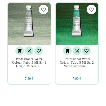
favorite_border
favorite_border






Professional Water
Professional Water
Colour Tubo 5 Ml Sr. 1
Colour Tubo 5 Ml Sr. 2
Grigio Minerale...
Verde Veronese ...
7,30 €
7,90 €