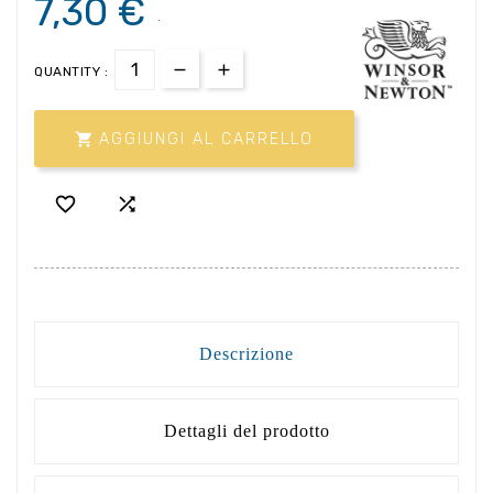
7,30 €
.
QUANTITY :

AGGIUNGI AL CARRELLO


Descrizione
Dettagli del prodotto