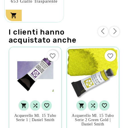
653 Giallo Trasparente

I clienti hanno
acquistato anche
favorite_border
favorite_border






Acquerello Ml. 15 Tubo
Acquerello Ml. 15 Tubo
Serie 1 | Daniel Smith
Serie 2 Green Gold |
Daniel Smith