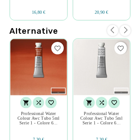
16,80 €
20,90 €
Alternative
favorite_border
favorite_border






Professional Water
Professional Water
Colour Awc Tubo 5ml
Colour Awc Tubo 5ml
Serie 1 - Colore 6...
Serie 1 - Colore 6...
7,30 €
7,30 €