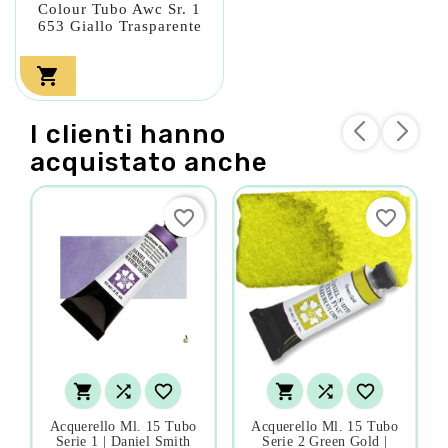
Colour Tubo Awc Sr. 1
653 Giallo Trasparente

I clienti hanno
acquistato anche
favorite_border
favorite_border






Acquerello Ml. 15 Tubo
Acquerello Ml. 15 Tubo
Serie 1 | Daniel Smith
Serie 2 Green Gold |