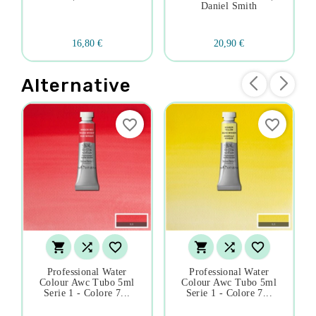
Daniel Smith
16,80 €
20,90 €
Alternative
favorite_border
favorite_border






Professional Water
Professional Water
Colour Awc Tubo 5ml
Colour Awc Tubo 5ml
Serie 1 - Colore 7...
Serie 1 - Colore 7...