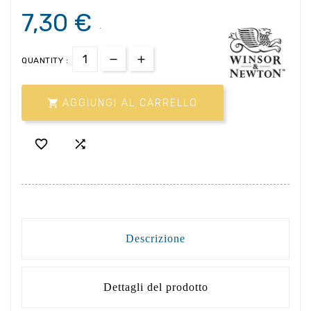
7,30 €
.
QUANTITY :

AGGIUNGI AL CARRELLO


Descrizione
Dettagli del prodotto