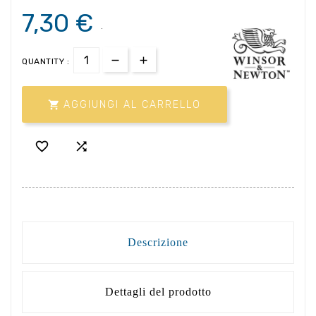
7,30 €
.
QUANTITY :

AGGIUNGI AL CARRELLO


Descrizione
Dettagli del prodotto