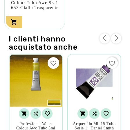
Colour Tubo Awc Sr. 1
653 Giallo Trasparente

I clienti hanno
acquistato anche
favorite_border
favorite_border






Professional Water
Acquerello Ml. 15 Tubo
Colour Awc Tubo 5ml
Serie 1 | Daniel Smith