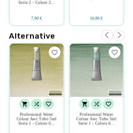
Serie 2 - Colore 2...
7,90 €
16,80 €
Alternative
favorite_border
favorite_border






Professional Water
Professional Water
Colour Awc Tubo 5ml
Colour Awc Tubo 5ml
Serie 1 - Colore 6...
Serie 1 - Colore 6...