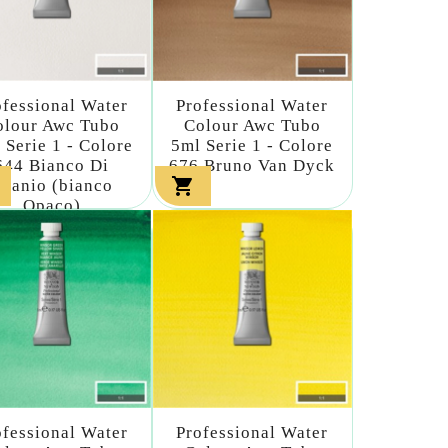
ofessional Water
Professional Water
olour Awc Tubo
Colour Awc Tubo
 Serie 1 - Colore
5ml Serie 1 - Colore
644 Bianco Di
676 Bruno Van Dyck

itanio (bianco
Opaco)
ofessional Water
Professional Water