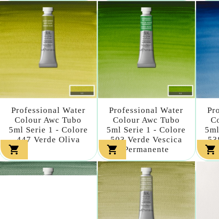
Professional Water
Professional Water
Pr
Colour Awc Tubo
Colour Awc Tubo
C
5ml Serie 1 - Colore
5ml Serie 1 - Colore
5ml
447 Verde Oliva
503 Verde Vescica
53



Permanente