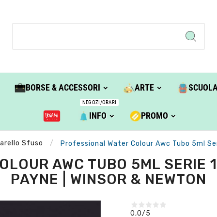
BORSE & ACCESSORI
ARTE
SCUOL
NEGOZI/ORARI
INFO
PROMO
arello Sfuso
Professional Water Colour Awc Tubo 5ml Ser
LOUR AWC TUBO 5ML SERIE 1 
PAYNE | WINSOR & NEWTON
0,0
/5