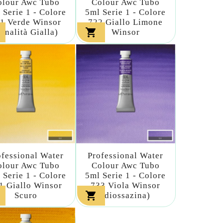
olour Awc Tubo
Colour Awc Tubo
 Serie 1 - Colore
5ml Serie 1 - Colore
1 Verde Winsor
722 Giallo Limone

tonalità Gialla)
Winsor
ofessional Water
Professional Water
olour Awc Tubo
Colour Awc Tubo
 Serie 1 - Colore
5ml Serie 1 - Colore
1 Giallo Winsor
733 Viola Winsor

Scuro
(diossazina)