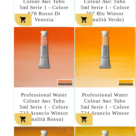
Colour Awc Tubo
Colour Awc Tubo
5ml Serie 1 - Colore
5ml Serie 1 - Colore
678 Rosso Di
707 Blu Winsor


Venezia
(tonalità Verde)
Professional Water
Professional Water
Colour Awc Tubo
Colour Awc Tubo
5ml Serie 1 - Colore
5ml Serie 1 - Colore
723 Arancio Winsor
724 Arancio Winsor


(tonalità Rossa)