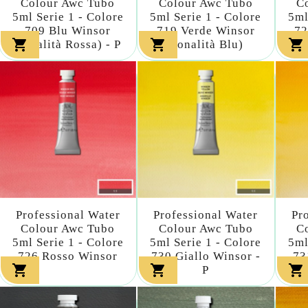
Colour Awc Tubo
Colour Awc Tubo
C
5ml Serie 1 - Colore
5ml Serie 1 - Colore
5ml
709 Blu Winsor
719 Verde Winsor
72



(tonalità Rossa) - P
(tonalità Blu)
(
Professional Water
Professional Water
Pr
Colour Awc Tubo
Colour Awc Tubo
C
5ml Serie 1 - Colore
5ml Serie 1 - Colore
5ml
726 Rosso Winsor
730 Giallo Winsor -
73



P