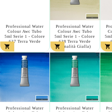
Professional Water
Professional Water
Pr
Colour Awc Tubo
Colour Awc Tubo
C
5ml Serie 1 - Colore
5ml Serie 1 - Colore
5ml
637 Terra Verde
638 Terra Verde



(tonalità Gialla)
T
Professional Water
Professional Water
Pr