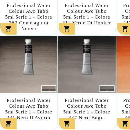
Professional Water
Professional Water
Pr
Colour Awc Tubo
Colour Awc Tubo
C
5ml Serie 1 - Colore
5ml Serie 1 - Colore
5ml
267 Gommagutta
311 Verde Di Hooker
31



Nuova
Professional Water
Professional Water
Pr
Colour Awc Tubo
Colour Awc Tubo
C
5ml Serie 1 - Colore
5ml Serie 1 - Colore
5ml
331 Nero D'Avorio
337 Nero Bugia
36


