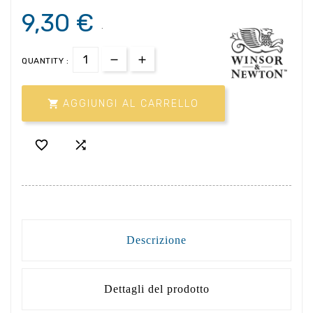
9,30 €
.
QUANTITY :

AGGIUNGI AL CARRELLO


Descrizione
Dettagli del prodotto