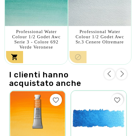
Professional Water
Professional Water
Colour 1/2 Godet Awc
Colour 1/2 Godet Awc
Serie 3 - Colore 692
Sr.3 Cenere Oltremare
Verde Veronese


I clienti hanno
acquistato anche
favorite_border
favorite_border