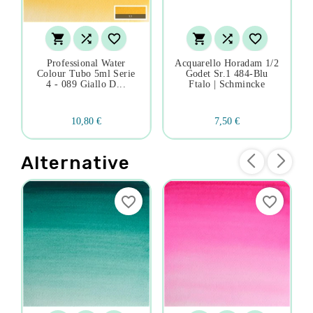






Professional Water
Acquarello Horadam 1/2
Colour Tubo 5ml Serie
Godet Sr.1 484-Blu
4 - 089 Giallo D...
Ftalo | Schmincke
10,80 €
7,50 €
Alternative
favorite_border
favorite_border