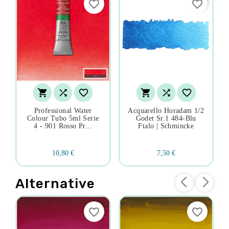
favorite_border
favorite_border






Professional Water
Acquarello Horadam 1/2
Colour Tubo 5ml Serie
Godet Sr.1 484-Blu
4 - 901 Rosso Pr...
Ftalo | Schmincke
10,80 €
7,50 €
Alternative
favorite_border
favorite_border