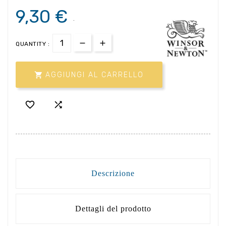
9,30 €
.
QUANTITY :

AGGIUNGI AL CARRELLO


Descrizione
Dettagli del prodotto