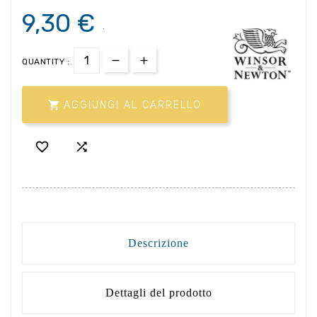
9,30 €
.
QUANTITY :

AGGIUNGI AL CARRELLO


Descrizione
Dettagli del prodotto