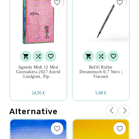
favorite_border
favorite_border






Agenda Midi 12 Mesi
Refill Roller
Giornaliera 2027 Astrid
Dreamtouch 0,7 Nero |
Lindgren, Pip...
Visconti
24,95 €
5,00 €
Alternative
favorite_border
favorite_border