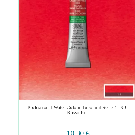
 Di
Professional Water Colour Tubo 5ml Serie 4 - 901




Rosso Pr...
10,80 €