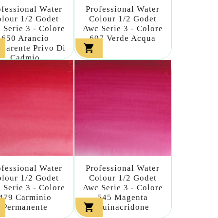
ofessional Water
Professional Water
lour 1/2 Godet
Colour 1/2 Godet
 Serie 3 - Colore
Awc Serie 3 - Colore
650 Arancio
697 Verde Acqua

sparente Privo Di
Cadmio
ofessional Water
Professional Water
lour 1/2 Godet
Colour 1/2 Godet
 Serie 3 - Colore
Awc Serie 3 - Colore
479 Carminio
545 Magenta

Permanente
Quinacridone