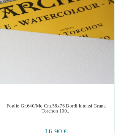
Foglio Gr.640/mq Cm.56x76 Bordi Intonsi Grana
P




Torchon 100...
16,90 €