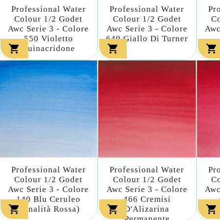
Professional Water
Professional Water
Pr
Colour 1/2 Godet
Colour 1/2 Godet
Co
Awc Serie 3 - Colore
Awc Serie 3 - Colore
Awc
550 Violetto
649 Giallo Di Turner



Quinacridone
Tra
Professional Water
Professional Water
Pr
Colour 1/2 Godet
Colour 1/2 Godet
Co
Awc Serie 3 - Colore
Awc Serie 3 - Colore
Awc
140 Blu Ceruleo
466 Cremisi



(tonalità Rossa)
D'Alizarina
Permanente