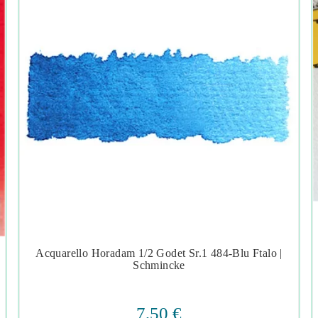
Acquarello Horadam 1/2 Godet Sr.1 484-Blu Ftalo |




Schmincke
7,50 €