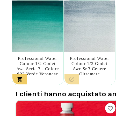
Professional Water
Professional Water
Colour 1/2 Godet
Colour 1/2 Godet
Awc Serie 3 - Colore
Awc Sr.3 Cenere
692 Verde Veronese
Oltremare


I clienti hanno acquistato a
favorite_border
favorite_border