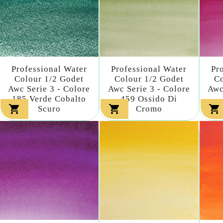
Professional Water
Professional Water
Pr
Colour 1/2 Godet
Colour 1/2 Godet
Co
Awc Serie 3 - Colore
Awc Serie 3 - Colore
Awc
185 Verde Cobalto
459 Ossido Di



Scuro
Cromo