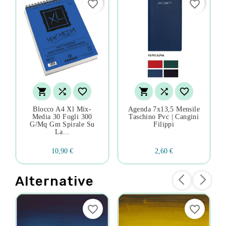
favorite_border
favorite_border






Blocco A4 Xl Mix-
Agenda 7x13,5 Mensile
Media 30 Fogli 300
Taschino Pvc | Cangini
G/mq Gm Spirale Su
Filippi
La...
10,90 €
2,60 €
Alternative
favorite_border
favorite_border