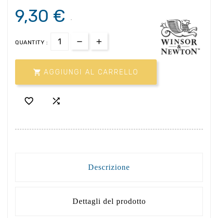
9,30 €
.
QUANTITY :

AGGIUNGI AL CARRELLO


Descrizione
Dettagli del prodotto