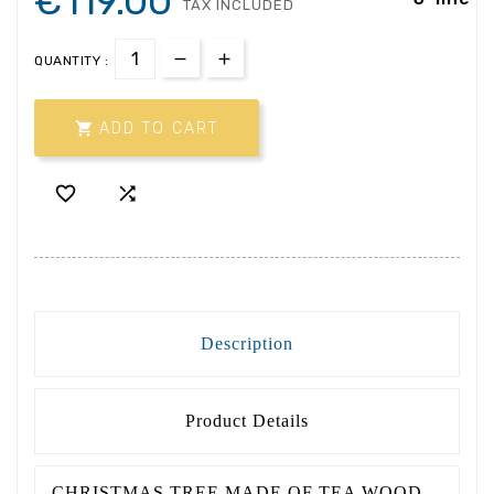
€119.00
TAX INCLUDED
QUANTITY :

ADD TO CART


Description
Product Details
CHRISTMAS TREE MADE OF TEA WOOD,