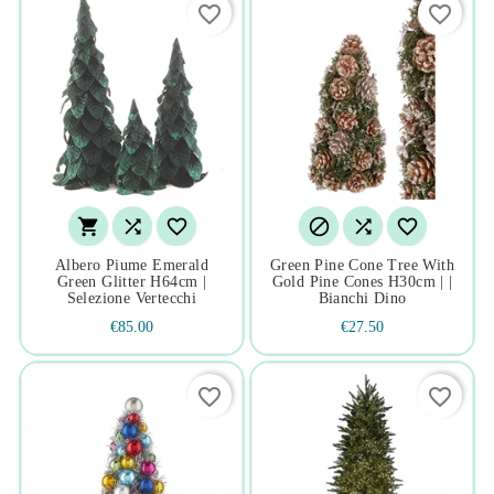
favorite_border
favorite_border






Albero Piume Emerald
Green Pine Cone Tree With
Green Glitter H64cm |
Gold Pine Cones H30cm | |
Selezione Vertecchi
Bianchi Dino
€85.00
€27.50
favorite_border
favorite_border