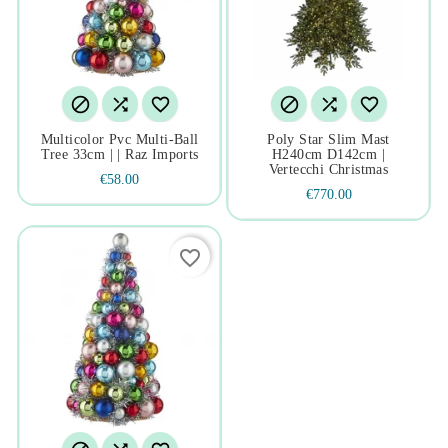






Multicolor Pvc Multi-Ball
Poly Star Slim Mast
Tree 33cm | | Raz Imports
H240cm D142cm |
Vertecchi Christmas
€58.00
€770.00
favorite_border