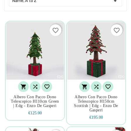

Name, A to Z
favorite_border
favorite_border






Albero Con Pacco Dono
Albero Con Pacco Dono
Telescopico H110cm Green
Telescopico H150cm
| Edg - Enzo De Gasperi
Scottish | Edg - Enzo De
Gasperi
€125.00
€195.00