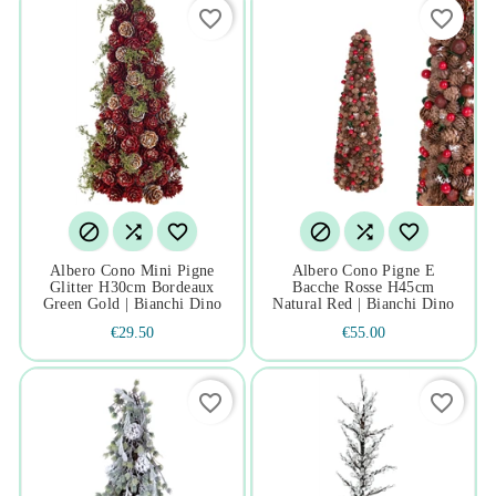
favorite_border
favorite_border






Albero Cono Mini Pigne
Albero Cono Pigne E
Glitter H30cm Bordeaux
Bacche Rosse H45cm
Green Gold | Bianchi Dino
Natural Red | Bianchi Dino
€29.50
€55.00
favorite_border
favorite_border