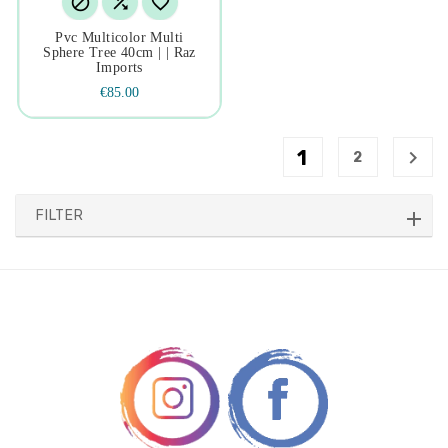



Pvc Multicolor Multi
Sphere Tree 40cm | | Raz
Imports
€85.00
1

2
FILTER