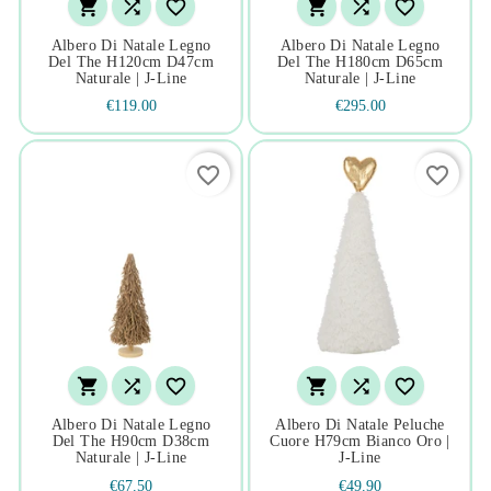






Albero Di Natale Legno
Albero Di Natale Legno
Del The H120cm D47cm
Del The H180cm D65cm
Naturale | J-Line
Naturale | J-Line
€119.00
€295.00
favorite_border
favorite_border






Albero Di Natale Legno
Albero Di Natale Peluche
Del The H90cm D38cm
Cuore H79cm Bianco Oro |
Naturale | J-Line
J-Line
€67.50
€49.90