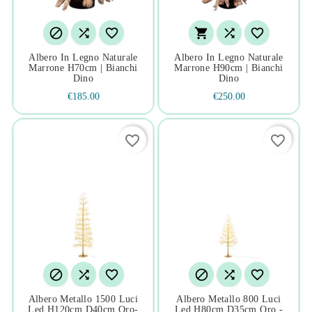






Albero In Legno Naturale
Albero In Legno Naturale
Marrone H70cm | Bianchi
Marrone H90cm | Bianchi
Dino
Dino
€185.00
€250.00
favorite_border
favorite_border






Albero Metallo 1500 Luci
Albero Metallo 800 Luci
Led H120cm D40cm Oro-
Led H80cm D35cm Oro -