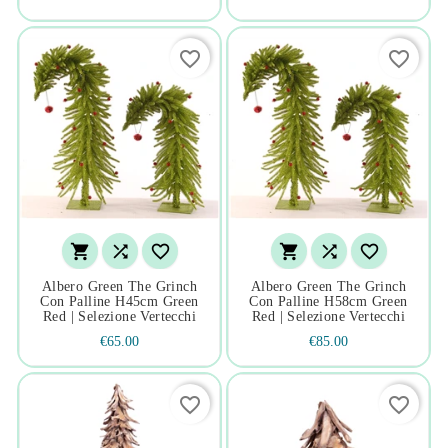
favorite_border
favorite_border






Albero Green The Grinch
Albero Green The Grinch
Con Palline H45cm Green
Con Palline H58cm Green
Red | Selezione Vertecchi
Red | Selezione Vertecchi
€65.00
€85.00
favorite_border
favorite_border