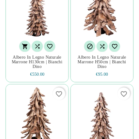






Albero In Legno Naturale
Albero In Legno Naturale
Marrone H130cm | Bianchi
Marrone H50cm | Bianchi
Dino
Dino
€550.00
€95.00
favorite_border
favorite_border