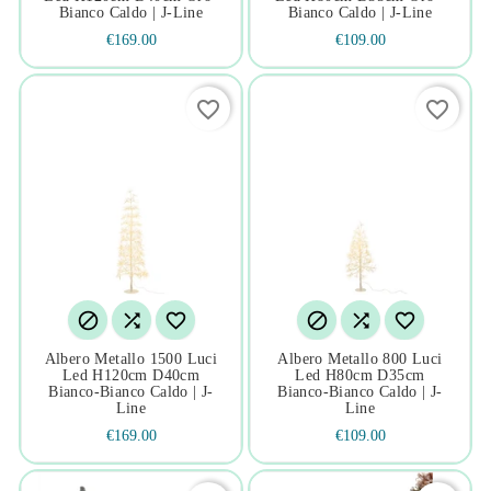
Bianco Caldo | J-Line
Bianco Caldo | J-Line
€169.00
€109.00
favorite_border
favorite_border






Albero Metallo 1500 Luci
Albero Metallo 800 Luci
Led H120cm D40cm
Led H80cm D35cm
Bianco-Bianco Caldo | J-
Bianco-Bianco Caldo | J-
Line
Line
€169.00
€109.00