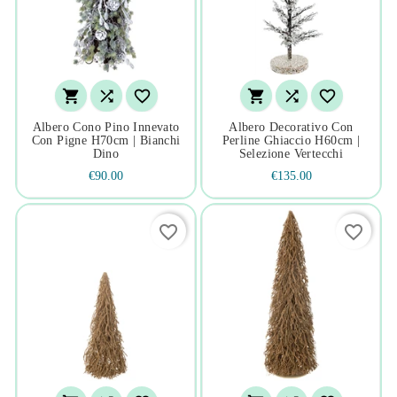






Albero Cono Pino Innevato
Albero Decorativo Con
Con Pigne H70cm | Bianchi
Perline Ghiaccio H60cm |
Dino
Selezione Vertecchi
€90.00
€135.00
favorite_border
favorite_border