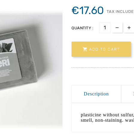
€17.60
TAX INCLUD
QUANTITY :

ADD TO CART
Description
plasticine without sulfu
smell, non-staining. was