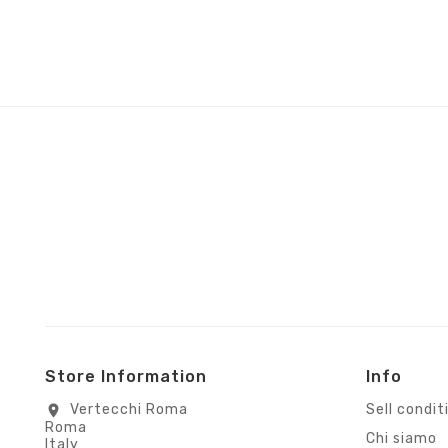
Store Information
Info
Vertecchi Roma
Sell condit
location_on
Roma
Chi siamo
Italy