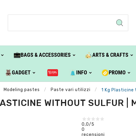
BAGS & ACCESSORIES
ARTS & CRAFTS
GADGET
INFO
PROMO
Modeling pastes
Paste vari utilizzi
1 Kg Plasticine
LASTICINE WITHOUT SULFUR | 
0,0
/5
0
recensioni