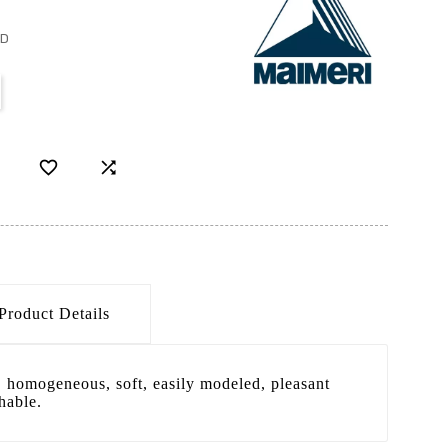
ED


Product Details
r, homogeneous, soft, easily modeled, pleasant
hable.