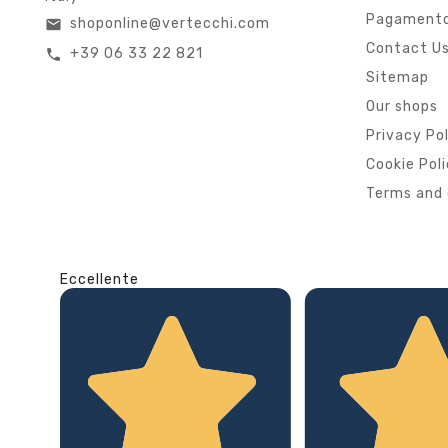
Pagamento
shoponline@vertecchi.com
email
Contact U
+39 06 33 22 821
call
Sitemap
Our shops
Privacy Po
Cookie Pol
Terms and 
Eccellente