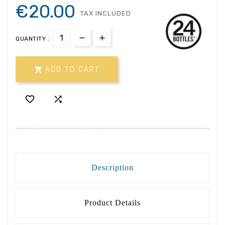
€20.00
TAX INCLUDED
QUANTITY :

ADD TO CART


Description
Product Details