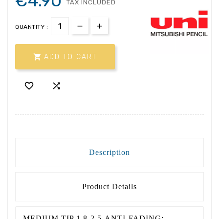
€4.90
TAX INCLUDED
QUANTITY :

ADD TO CART


Description
Product Details
MEDIUM TIP 1.8-2.5-ANTI-FADING: