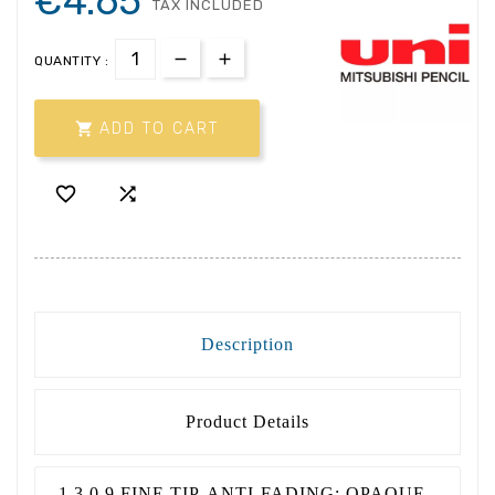
€4.65
TAX INCLUDED
QUANTITY :

ADD TO CART


Description
Product Details
-1.3 0.9 FINE TIP-ANTI-FADING: OPAQUE