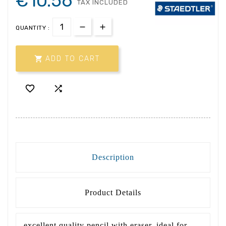
€10.56
TAX INCLUDED
QUANTITY :

ADD TO CART


Description
Product Details
excellent quality pencil with eraser, ideal for