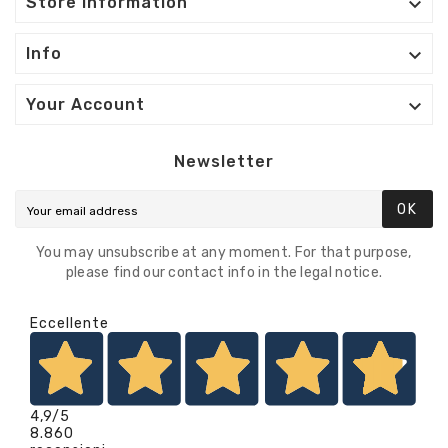

Store Information

Info

Your Account
Newsletter
OK
You may unsubscribe at any moment. For that purpose,
please find our contact info in the legal notice.
Eccellente
4,9
/5
8.860