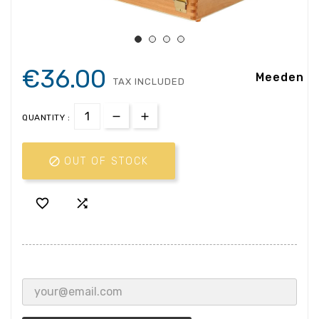
€36.00
Meeden
TAX INCLUDED
QUANTITY :

OUT OF STOCK

