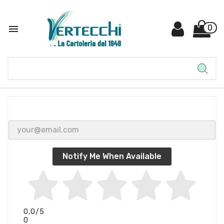

0
Notify Me When Available
0,0
/5
0