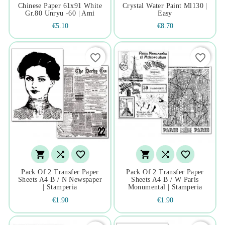
Chinese Paper 61x91 White
Crystal Water Paint Ml130 |
Gr.80 Unryu -60 | Ami
Easy
€5.10
€8.70
favorite_border
favorite_border






Pack Of 2 Transfer Paper
Pack Of 2 Transfer Paper
Sheets A4 B / N Newspaper
Sheets A4 B / W Paris
| Stamperia
Monumental | Stamperia
€1.90
€1.90