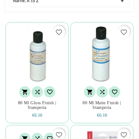

Name, A to Z
favorite_border
favorite_border






80 Ml Gloss Finish |
80 Ml Matte Finish |
Stamperia
Stamperia
€6.10
€6.10
favorite_border
favorite_border


