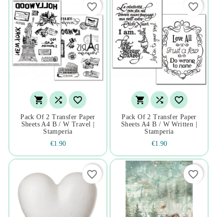
favorite_border
favorite_border






Pack Of 2 Transfer Paper
Pack Of 2 Transfer Paper
Sheets A4 B / W Travel |
Sheets A4 B / W Written |
Stamperia
Stamperia
€1.90
€1.90
favorite_border
favorite_border