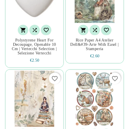






Polystyrene Heart For
Rice Paper A4 Atelier
Decoupage, Openable 10
Dell&#39-Arte With Easel |
Cm | Vertecchi Selection |
Stamperia
Selezione Vertecchi
€2.60
€2.50
favorite_border
favorite_border