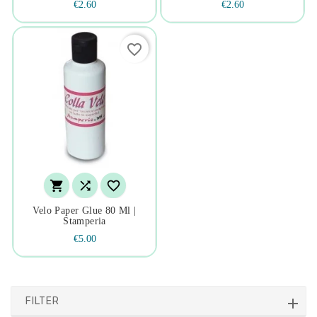
€2.60
€2.60
favorite_border



Velo Paper Glue 80 Ml |
Stamperia
€5.00
FILTER