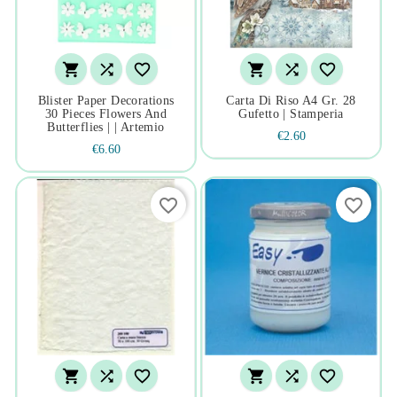






Blister Paper Decorations
Carta Di Riso A4 Gr. 28
30 Pieces Flowers And
Gufetto | Stamperia
Butterflies | | Artemio
€2.60
€6.60
favorite_border
favorite_border





