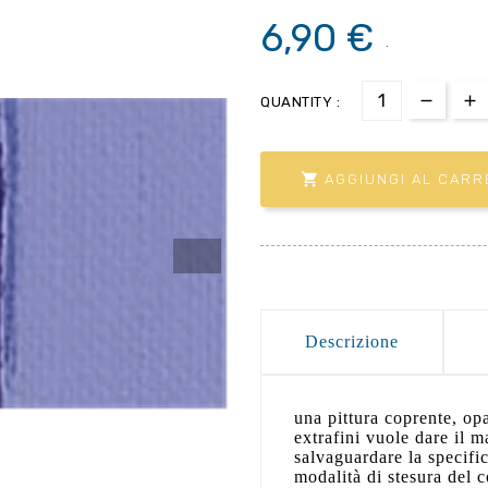
6,90 €
.
QUANTITY :

AGGIUNGI AL CARR
Descrizione
una pittura coprente, op
extrafini vuole dare il m
salvaguardare la specific
modalità di stesura del 