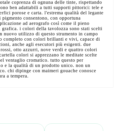
totale coprenza di ognuna delle tinte, rispettando
sono ben adattabili a tutti supporti pittorici: tele e
erfici porose e carta. l'estrema qualità del legante
 di pigmento consentono, con opportuna
pplicazione ad aerografo così come il pieno
 grafica. i colori della tavolozza sono stati scelti
un nuovo utilizzo di questo strumento in campo
o completo con colori brillanti e vivi, capace di
zioni, anche agli esecutori più esigenti. due
 rossi, otto azzurri, nove verdi e quattro colori
cartella colori si apprezzano le meditate scelte
del ventaglio cromatico. tutto questo per
io e la qualità di un prodotto unico. non un
lico. chi dipinge con maimeri gouache conosce
tura a tempera.