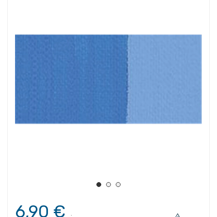
6,90 €
.