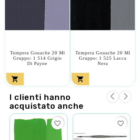
Tempera Gouache 20 Ml
Tempera Gouache 20 Ml
Gruppo: 1 514 Grigio
Gruppo: 1 525 Lacca
Di Payne
Nera


I clienti hanno
acquistato anche
favorite_border
favorite_border