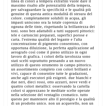
linea di colori a tempera extrafini vuole dare il
massimo risalto alle potenzialità della tempera,
per salvaguardare la specificità e le qualità più
genuine di questa antica modalità di stesura del
colore. completamente solubili in acqua, gli
impasti uniscono ora la totale coprenza di
ognuna delle tinte, rispettando la brillantezza dei
toni. sono ben adattabili a tutti supporti pittorici:
tele e cartoncini preparati, superfici porose e
carta. l'estrema qualità del legante e l'alta
concentrazione di pigmento consentono, con
opportuna diluizione, la perfetta applicazione ad
aerografo così come il pieno utilizzo in ogni
lavoro di grafica. i colori della tavolozza sono
stati scelti soprattutto pensando a un nuovo
utilizzo di questo strumento in campo pittorico.
un assortimento completo con colori brillanti e
vivi, capace di consentire tutte le gradazioni,
anche agli esecutori più esigenti. due bianchi e
due neri, dieci rossi, otto azzurri, nove verdi e
quattro colori metallici: osservando la cartella
colori si apprezzano le meditate scelte operate
nella selezione del ventaglio cromatico. tutto
questo per mantenere alto il prestigio e la qualità
di un prodotto unico. non un acquerello, non un