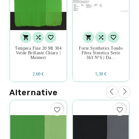






Tempera Fine 20 Ml 304
Forte Synthetics Tondo
Verde Brillante Chiaro |
Fibra Sintetica Serie
Maimeri
363 N°6 | Da...
2,60 €
5,30 €
Alternative
favorite_border
favorite_border