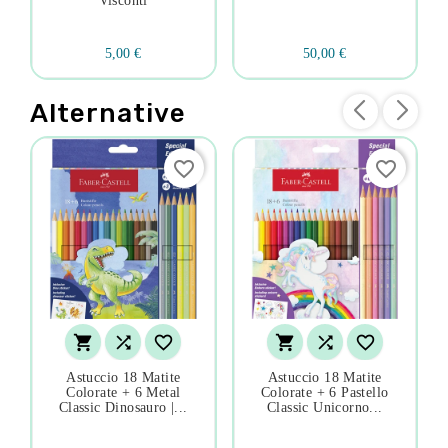
Visconti
5,00 €
50,00 €
Alternative
favorite_border
favorite_border






Astuccio 18 Matite
Astuccio 18 Matite
Colorate + 6 Metal
Colorate + 6 Pastello
Classic Dinosauro |...
Classic Unicorno...