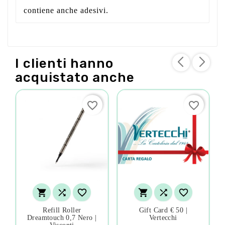
contiene anche adesivi.
I clienti hanno
acquistato anche
favorite_border
favorite_border






Refill Roller
Gift Card € 50 |
Dreamtouch 0,7 Nero |
Vertecchi