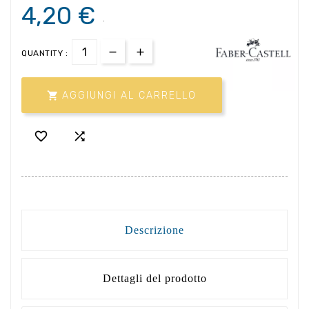
4,20 €
.
QUANTITY :

AGGIUNGI AL CARRELLO


Descrizione
Dettagli del prodotto