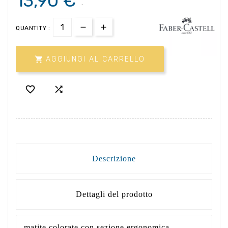
13,90 €
.
QUANTITY :

AGGIUNGI AL CARRELLO


Descrizione
Dettagli del prodotto
matite colorate con sezione ergonomica