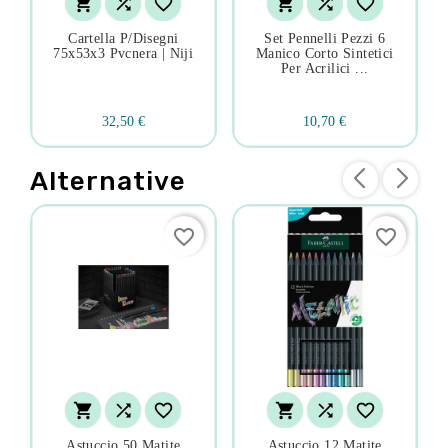






Cartella P/disegni
Set Pennelli Pezzi 6
75x53x3 Pvcnera | Niji
Manico Corto Sintetici
Per Acrilici ...
32,50 €
10,70 €
Alternative
favorite_border
favorite_border






Astuccio 50 Matite
Astuccio 12 Matite