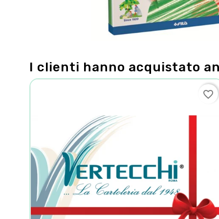
I clienti hanno acquistato a
favorite_border
favorite_border