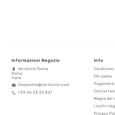
Informazioni Negozio
Info
Vertecchi Roma
Condizioni 
location_on
Roma
Chi siamo
Italia
Pagamento
shoponline@vertecchi.com
email
Contattac
+39 06 33 22 821
call
Mappa del 
I nostri ne
Privacy Po