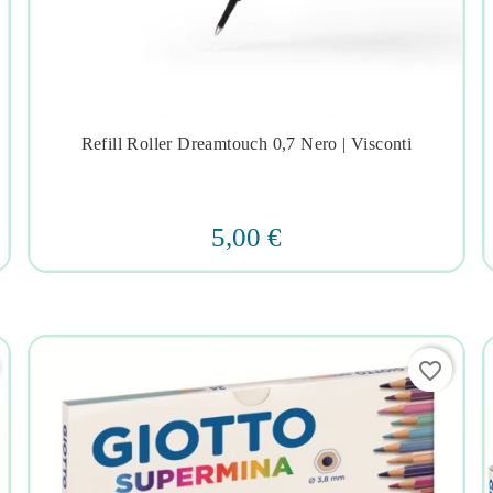
Refill Roller Dreamtouch 0,7 Nero | Visconti




5,00 €
favorite_border