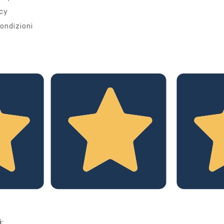
icy
ondizioni
i: