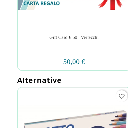
Gift Card € 50 | Vertecchi




50,00 €
Alternative
favorite_border
favorite_border