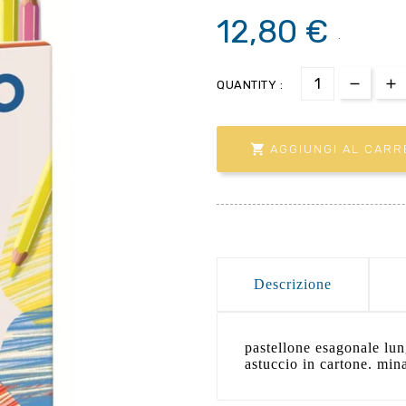
12,80 €
.
QUANTITY :

AGGIUNGI AL CARR
Descrizione
pastellone esagonale lun
astuccio in cartone. mi