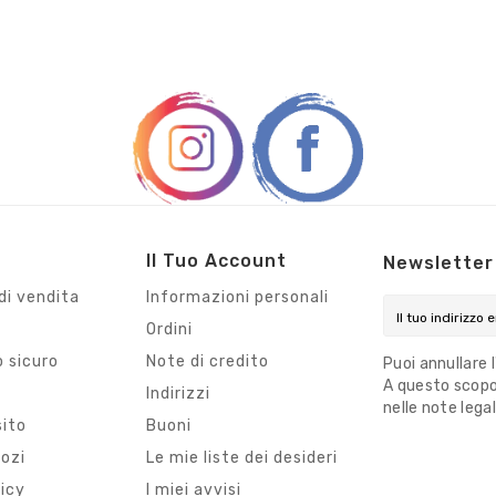
Il Tuo Account
Newsletter
di vendita
Informazioni personali
Ordini
 sicuro
Note di credito
Puoi annullare 
A questo scopo,
i
Indirizzi
nelle note legal
sito
Buoni
gozi
Le mie liste dei desideri
licy
I miei avvisi