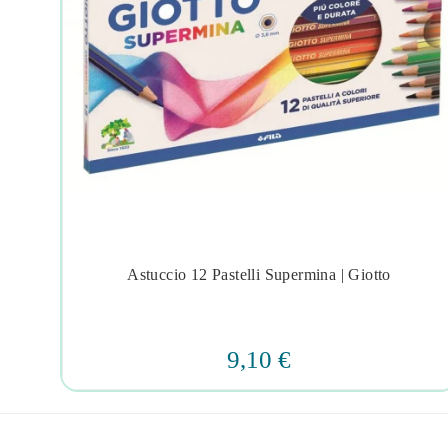
a In
Astuccio 12 Pastelli Supermina | Giotto




9,10 €