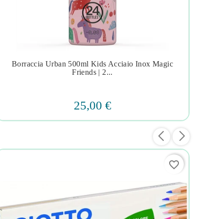
Borraccia Urban 500ml Kids Acciaio Inox Magic
A




Friends | 2...
25,00 €
favorite_border