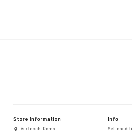
Store Information
Info
Vertecchi Roma
Sell condit
location_on