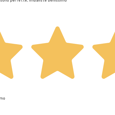
 sono perfette, imballste benissimo
imo