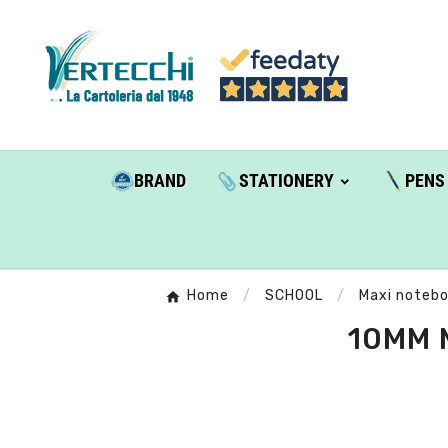
BRAND
STATIONERY
PENS
Home
SCHOOL
Maxi noteb
10MM M