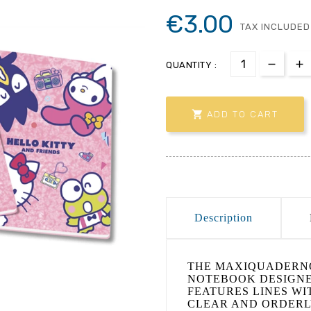
€3.00
TAX INCLUDED
QUANTITY :

ADD TO CART
Description
THE MAXIQUADERNO
NOTEBOOK DESIGNED
FEATURES LINES WI
CLEAR AND ORDERLY