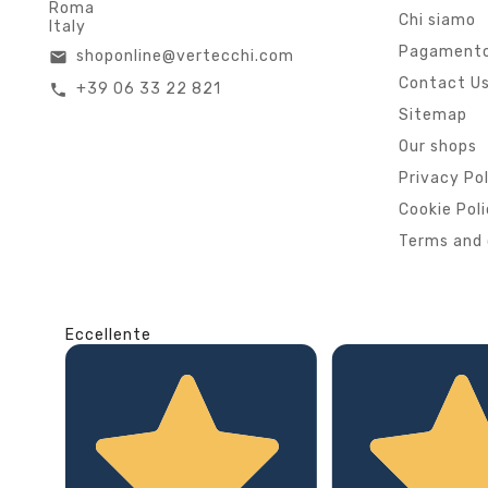
Roma
Chi siamo
Italy
Pagamento
shoponline@vertecchi.com
email
Contact U
+39 06 33 22 821
call
Sitemap
Our shops
Privacy Po
Cookie Pol
Terms and 
Eccellente