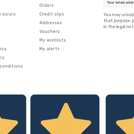
Orders
 sicuro
Credit slips
You may unsub
that purpose, p
s
Addresses
in the legal not
Vouchers
My wishlists
licy
My alerts
icy
conditions