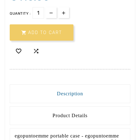
QUANTITY :

ADD TO CART


Description
Product Details
egopuntoemme portable case - egopuntoemme