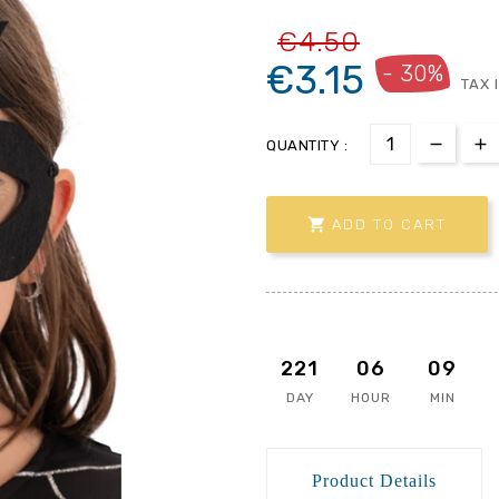
€4.50
€3.15
- 30%
TAX 
QUANTITY :

ADD TO CART
221
06
09
DAY
HOUR
MIN
Product Details