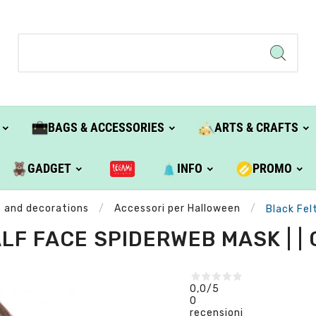
BAGS & ACCESSORIES
ARTS & CRAFTS
GADGET
INFO
PROMO
s and decorations
Accessori per Halloween
Black Fel
LF FACE SPIDERWEB MASK | |
0,0
/5
0
recensioni