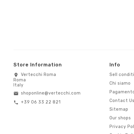
Store Information
Info
Vertecchi Roma
Sell condit
location_on
Roma
Chi siamo
Italy
Pagamento
shoponline@vertecchi.com
email
Contact U
+39 06 33 22 821
call
Sitemap
Our shops
Privacy Po