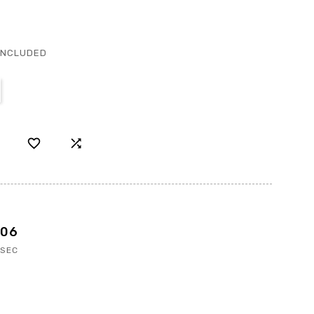
INCLUDED


05
SEC