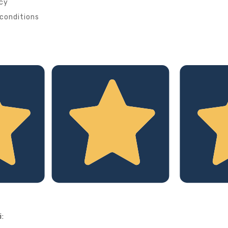
icy
conditions
i: