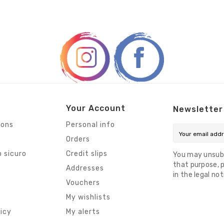
Your Account
Newsletter
ions
Personal info
Orders
 sicuro
Credit slips
You may unsub
that purpose, p
s
Addresses
in the legal not
Vouchers
My wishlists
licy
My alerts