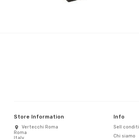
Store Information
Info
Vertecchi Roma
Sell condit
location_on
Roma
Chi siamo
Italy