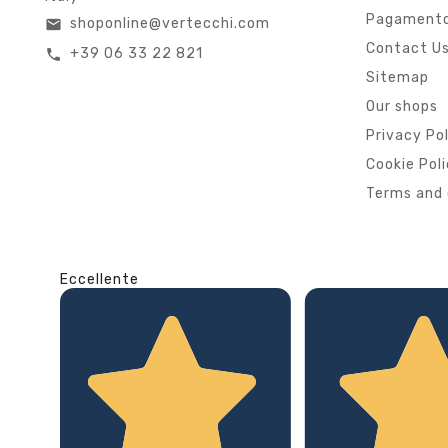
Pagamento
shoponline@vertecchi.com
email
Contact U
+39 06 33 22 821
call
Sitemap
Our shops
Privacy Po
Cookie Pol
Terms and 
Eccellente