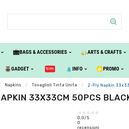
BAGS & ACCESSORIES
ARTS & CRAFTS
GADGET
INFO
PROMO
Napkins
Tovaglioli Tinta Unita
2-Ply Napkin 33x33
NAPKIN 33X33CM 50PCS BLACK
0,0
/5
0
recensioni