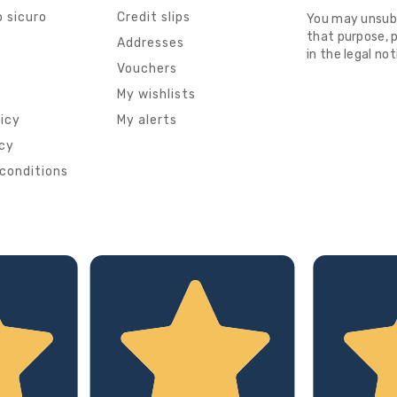
 sicuro
Credit slips
You may unsub
that purpose, p
s
Addresses
in the legal not
Vouchers
My wishlists
licy
My alerts
icy
conditions