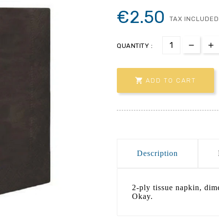
€2.50
TAX INCLUDED
QUANTITY :

ADD TO CART
Description
2-ply tissue napkin, dim
Okay.