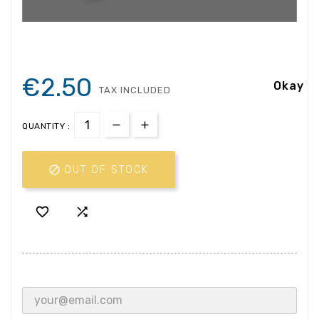
€2.50
Okay
TAX INCLUDED
QUANTITY :

OUT OF STOCK

