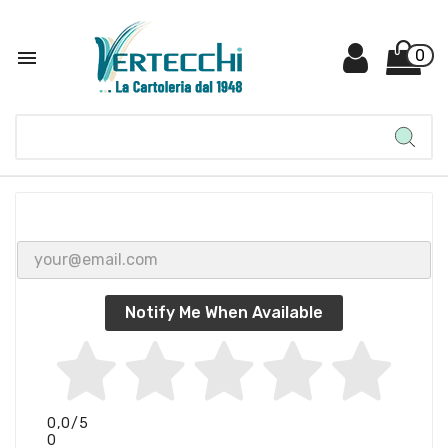

0
Notify Me When Available
0,0
/5
0