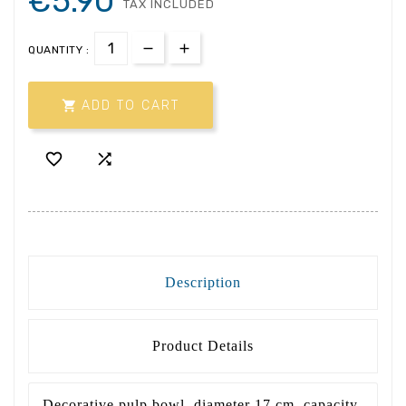
€5.90
TAX INCLUDED
QUANTITY :

ADD TO CART


Description
Product Details
Decorative pulp bowl, diameter 17 cm, capacity