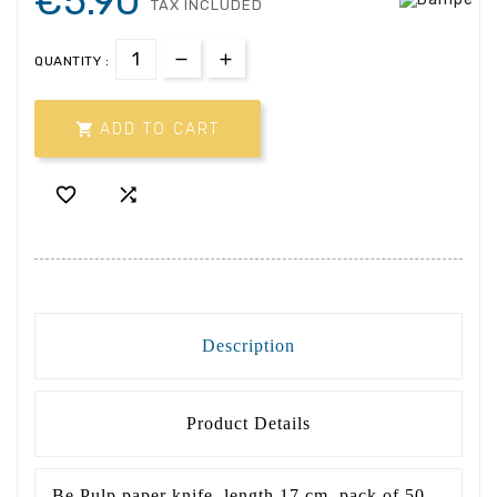
€5.90
TAX INCLUDED
QUANTITY :

ADD TO CART


Description
Product Details
Be Pulp paper knife, length 17 cm, pack of 50