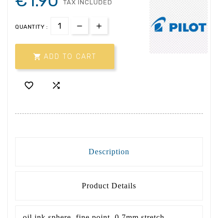
€1.90
TAX INCLUDED
QUANTITY :

ADD TO CART


Description
Product Details
oil ink sphere. fine point, 0.7mm stretch.