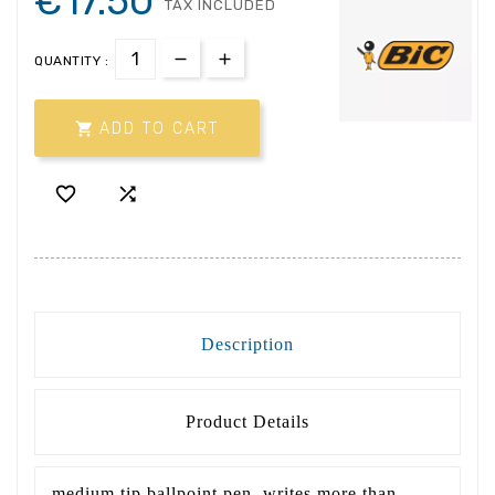
€17.50
TAX INCLUDED
QUANTITY :

ADD TO CART


Description
Product Details
medium tip ballpoint pen, writes more than